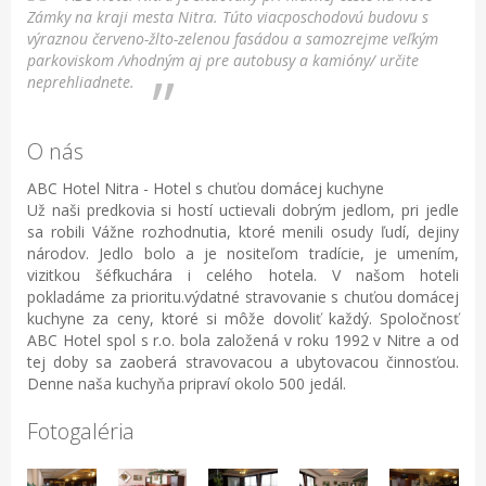
Zámky na kraji mesta Nitra. Túto viacposchodovú budovu s
výraznou červeno-žlto-zelenou fasádou a samozrejme veľkým
parkoviskom /vhodným aj pre autobusy a kamióny/ určite
neprehliadnete.
O nás
ABC Hotel Nitra - Hotel s chuťou domácej kuchyne
Už naši predkovia si hostí uctievali dobrým jedlom, pri jedle
sa robili Vážne rozhodnutia, ktoré menili osudy ľudí, dejiny
národov. Jedlo bolo a je nositeľom tradície, je umením,
vizitkou šéfkuchára i celého hotela. V našom hoteli
pokladáme za prioritu.výdatné stravovanie s chuťou domácej
kuchyne za ceny, ktoré si môže dovoliť každý. Spoločnosť
ABC Hotel spol s r.o. bola založená v roku 1992 v Nitre a od
tej doby sa zaoberá stravovacou a ubytovacou činnosťou.
Denne naša kuchyňa pripraví okolo 500 jedál.
Fotogaléria