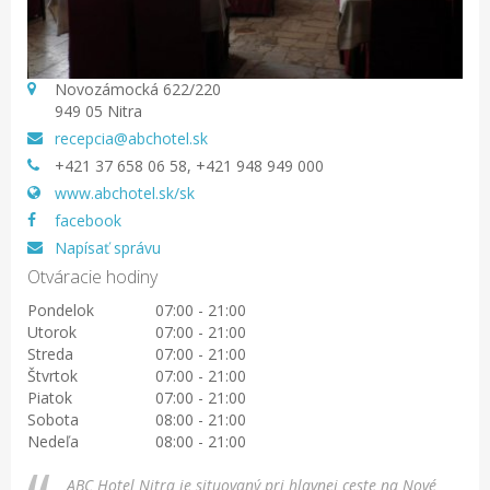
Novozámocká 622/220
949 05 Nitra
recepcia@abchotel.sk
+421 37 658 06 58, +421 948 949 000
www.abchotel.sk/sk
facebook
Napísať správu
Otváracie hodiny
Pondelok
07:00 - 21:00
Utorok
07:00 - 21:00
Streda
07:00 - 21:00
Štvrtok
07:00 - 21:00
Piatok
07:00 - 21:00
Sobota
08:00 - 21:00
Nedeľa
08:00 - 21:00
ABC Hotel Nitra je situovaný pri hlavnej ceste na Nové