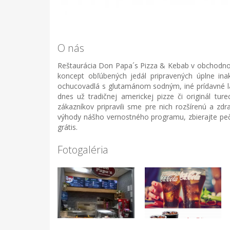
O nás
Reštaurácia Don Papa´s Pizza & Kebab v obchodno
koncept obľúbených jedál pripravených úplne inak
ochucovadlá s glutamánom sodným, iné prídavné lát
dnes už tradičnej americkej pizze či originál tu
zákazníkov pripravili sme pre nich rozšírenú a zd
výhody nášho vernostného programu, zbierajte pečia
grátis.
Fotogaléria