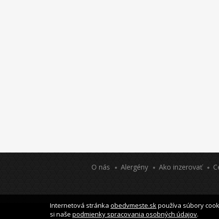
O nás
Alergény
Ako inzerovať
C
Internetová stránka
obedvmeste.sk
používa súbory cooki
si naše
podmienky spracovania osobných údajov
.