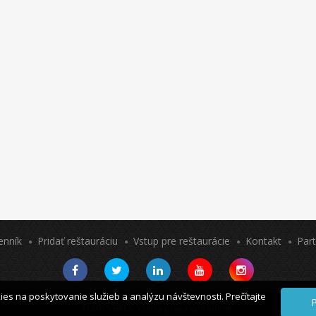
enník
Pridať reštauráciu
Vstup pre reštaurácie
Kontakt
Part
es na poskytovanie služieb a analýzu návštevnosti. Prečítajte
P
© 2015 BREX. Všetky práva vyhradené.