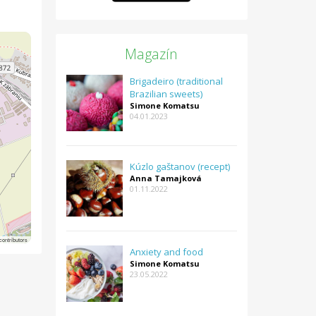
Magazín
Brigadeiro (traditional
Brazilian sweets)
Simone Komatsu
04.01.2023
Kúzlo gaštanov (recept)
Anna Tamajková
01.11.2022
ontributors
Anxiety and food
Simone Komatsu
23.05.2022