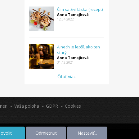
Čím sa živí láska (recept)
Anna Tamajková
12.04.2022
A nech je lepší, ako ten
starý...
Anna Tamajková
31.12.2021
Čítať viac
neri
Vaša poloha
GDPR
Cookies
ovoliť
Odmietnuť
Nastaviť...