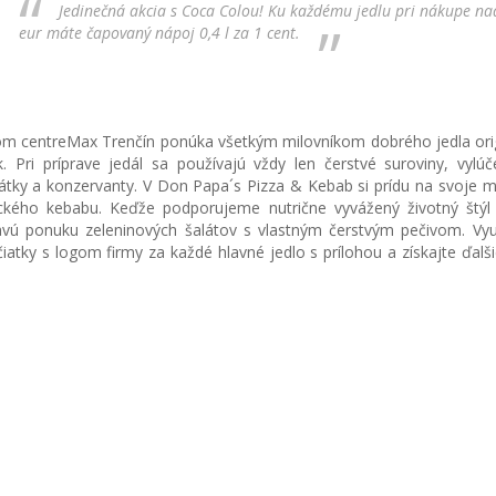
Jedinečná akcia s Coca Colou! Ku každému jedlu pri nákupe na
eur máte čapovaný nápoj 0,4 l za 1 cent.
m centreMax Trenčín ponúka všetkým milovníkom dobrého jedla ori
. Pri príprave jedál sa používajú vždy len čerstvé suroviny, vylú
ky a konzervanty. V Don Papa´s Pizza & Kebab si prídu na svoje mi
reckého kebabu. Keďže podporujeme nutrične vyvážený životný štýl
ravú ponuku zeleninových šalátov s vlastným čerstvým pečivom. Vyu
tky s logom firmy za každé hlavné jedlo s prílohou a získajte ďalši