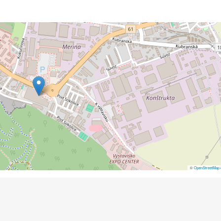
©
OpenStreetMap
c