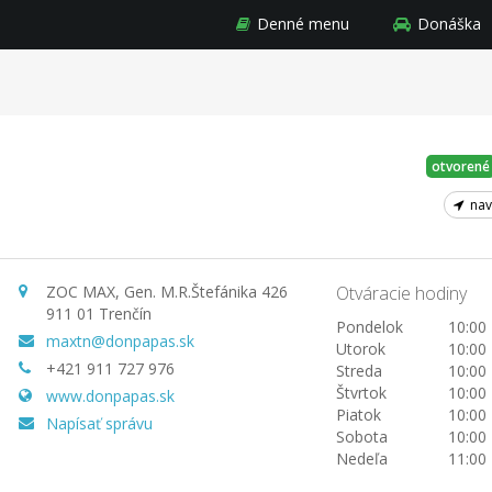
Denné menu
Donáška
otvorené
nav
ZOC MAX, Gen. M.R.Štefánika 426
Otváracie hodiny
911 01 Trenčín
Pondelok
10:00 
maxtn@donpapas.sk
Utorok
10:00 
+421 911 727 976
Streda
10:00 
Štvrtok
10:00 
www.donpapas.sk
Piatok
10:00 
Napísať správu
Sobota
10:00 
Nedeľa
11:00 