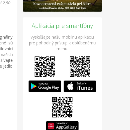
d 2,50
Aplikácia pre smartfóny
ginálny
Vyskúšajte našu mobilnú aplikáciu
čené sú
pre pohodlný prístup k obľúbenému
lovníci
menu.
 našich
žívajte
e jedlo