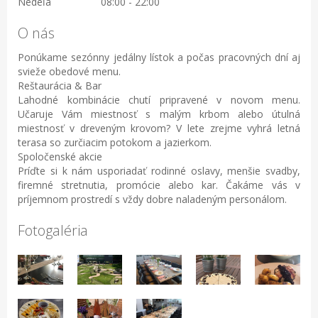
Nedeľa
08:00 - 22:00
O nás
Ponúkame sezónny jedálny lístok a počas pracovných dní aj
svieže obedové menu.
Reštaurácia & Bar
Lahodné kombinácie chutí pripravené v novom menu.
Učaruje Vám miestnosť s malým krbom alebo útulná
miestnosť v dreveným krovom? V lete zrejme vyhrá letná
terasa so zurčiacim potokom a jazierkom.
Spoločenské akcie
Príďte si k nám usporiadať rodinné oslavy, menšie svadby,
firemné stretnutia, promócie alebo kar. Čakáme vás v
príjemnom prostredí s vždy dobre naladeným personálom.
Fotogaléria