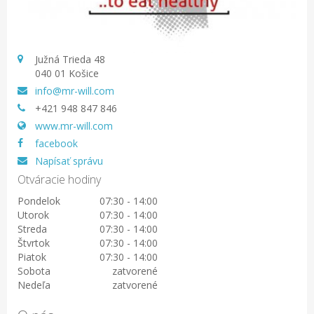
Južná Trieda 48
040 01 Košice
info@mr-will.com
+421 948 847 846
www.mr-will.com
facebook
Napísať správu
Otváracie hodiny
Pondelok
07:30 - 14:00
Utorok
07:30 - 14:00
Streda
07:30 - 14:00
Štvrtok
07:30 - 14:00
Piatok
07:30 - 14:00
Sobota
zatvorené
Nedeľa
zatvorené