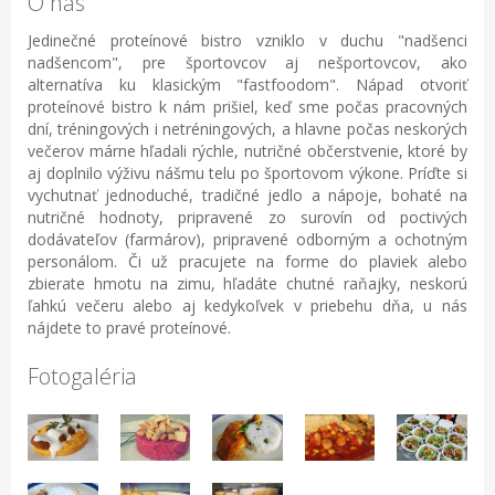
O nás
Jedinečné proteínové bistro vzniklo v duchu "nadšenci
nadšencom", pre športovcov aj nešportovcov, ako
alternatíva ku klasickým "fastfoodom". Nápad otvoriť
proteínové bistro k nám prišiel, keď sme počas pracovných
dní, tréningových i netréningových, a hlavne počas neskorých
večerov márne hľadali rýchle, nutričné občerstvenie, ktoré by
aj doplnilo výživu nášmu telu po športovom výkone. Príďte si
vychutnať jednoduché, tradičné jedlo a nápoje, bohaté na
nutričné hodnoty, pripravené zo surovín od poctivých
dodávateľov (farmárov), pripravené odborným a ochotným
personálom. Či už pracujete na forme do plaviek alebo
zbierate hmotu na zimu, hľadáte chutné raňajky, neskorú
ľahkú večeru alebo aj kedykoľvek v priebehu dňa, u nás
nájdete to pravé proteínové.
Fotogaléria