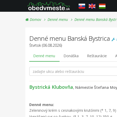
Domov
Denné menu
Denné menu Banská Bystr
Denné menu Banská Bystrica
u
Štvrtok (06.08.2026)
Denné menu
Donáška
Reštaurácie
A
Bystrická Klubovňa
, Námestie Štefana Moy
Denné menu:
Zeleninový krém s cesnakovými krutónmi (* 1, 7, 9) 
Vyprážaný syr so šunkou, (* 1, 3, 7, 10, 12) 350 g