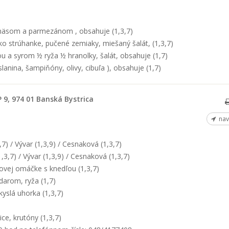
 mäsom a parmezánom , obsahuje (1,3,7)
o strúhanke, pučené zemiaky, miešaný šalát, (1,3,7)
u a syrom ½ ryža ½ hranolky, šalát, obsahuje (1,7)
slanina, šampiňóny, olivy, cibuľa ), obsahuje (1,7)
 9, 974 01 Banská Bystrica
nav
) / Vývar (1,3,9) / Cesnaková (1,3,7)
3,7) / Vývar (1,3,9) / Cesnaková (1,3,7)
vej omáčke s knedľou (1,3,7)
darom, ryža (1,7)
yslá uhorka (1,3,7)
ce, krutóny (1,3,7)