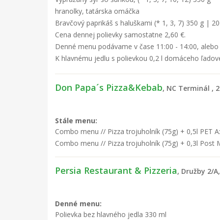
hranolky, tatárska omáčka
Bravčový paprikáš s haluškami (* 1, 3, 7) 350 g | 20
Cena dennej polievky samostatne 2,60 €.
Denné menu podávame v čase 11:00 - 14:00, alebo 
K hlavnému jedlu s polievkou 0,2 l domáceho ľadov
Don Papa´s Pizza&Kebab
, NC Terminál , 
Stále menu:
Combo menu // Pizza trojuholník (75g) + 0,5l PET A:
Combo menu // Pizza trojuholník (75g) + 0,3l Post M
Persia Restaurant & Pizzeria
, Družby 2/A
Denné menu:
Polievka bez hlavného jedla 330 ml