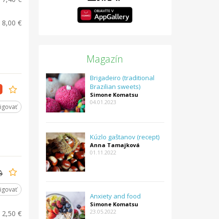
8,00 €
Magazín
Brigadeiro (traditional
Brazilian sweets)
Simone Komatsu
04.01.2023
igovať
Kúzlo gaštanov (recept)
Anna Tamajková
01.11.2022
igovať
Anxiety and food
Simone Komatsu
23.05.2022
2,50 €