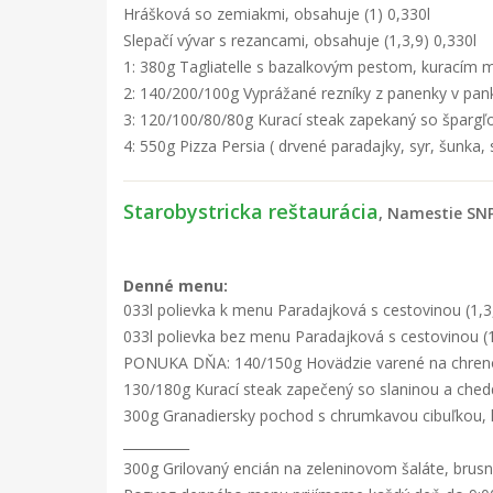
Hrášková so zemiakmi, obsahuje (1) 0,330l
Slepačí vývar s rezancami, obsahuje (1,3,9) 0,330l
1: 380g Tagliatelle s bazalkovým pestom, kuracím
2: 140/200/100g Vyprážané rezníky z panenky v pank
3: 120/100/80/80g Kurací steak zapekaný so špargľo
4: 550g Pizza Persia ( drvené paradajky, syr, šunka, 
Starobystricka reštaurácia
, Namestie SNP
Denné menu:
033l polievka k menu Paradajková s cestovinou (1,3,7
033l polievka bez menu Paradajková s cestovinou (1,
PONUKA DŇA: 140/150g Hovädzie varené na chreno
130/180g Kurací steak zapečený so slaninou a ched
300g Granadiersky pochod s chrumkavou cibuľkou, k
__________
300g Grilovaný encián na zeleninovom šaláte, brusni