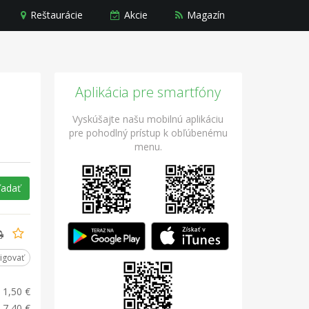
Reštaurácie
Akcie
Magazín
Aplikácia pre smartfóny
Vyskúšajte našu mobilnú aplikáciu
pre pohodlný prístup k obľúbenému
menu.
ľadať
igovať
1,50 €
7,40 €