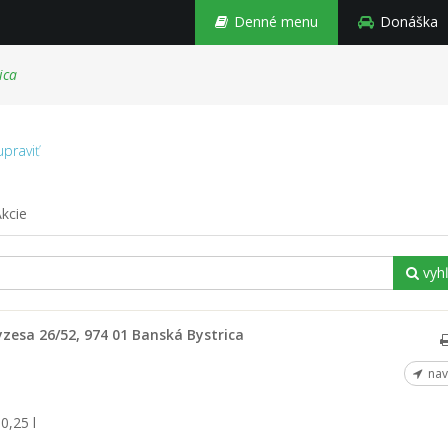
Denné menu
Donáška
ica
praviť
kcie
vyh
zesa 26/52, 974 01 Banská Bystrica
nav
0,25 l