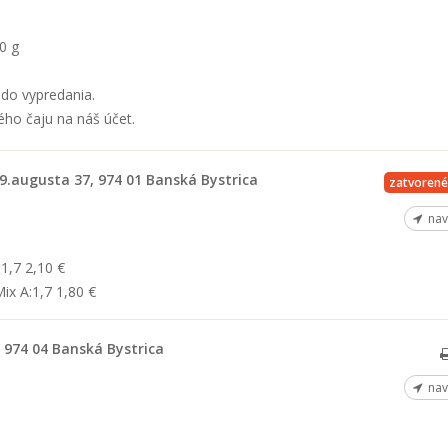
0 g
do vypredania.
ého čaju na náš účet.
29.augusta 37, 974 01 Banská Bystrica
zatvorené
nav
1,7 2,10 €
ix A:1,7 1,80 €
, 974 04 Banská Bystrica
nav