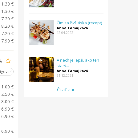
1,30 €
1,30 €
7,20 €
Čím sa živí láska (recept)
8,20 €
Anna Tamajková
12.04.2022
7,20 €
7,90 €
A nech je lepší, ako ten
starý...
Anna Tamajková
igovať
31.12.2021
1,00 €
Čítať viac
2,50 €
8,00 €
6,90 €
6,90 €
6,90 €