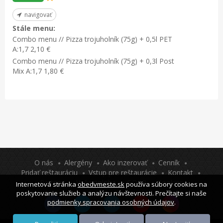
navigovať
Stále menu:
Combo menu // Pizza trojuholník (75g) + 0,5l PET
A:1,7 2,10 €
Combo menu // Pizza trojuholník (75g) + 0,3l Post
Mix A:1,7 1,80 €
O nás
Alergény
Ako inzerovať
Cenník
Pridať reštauráciu
Vstup pre reštaurácie
Kontakt
Partneri
Vaša poloha
GDPR
Cookies
Internetová stránka
obedvmeste.sk
používa súbory cookies na
poskytovanie služieb a analýzu návštevnosti. Prečítajte si naše
podmienky spracovania osobných údajov
.