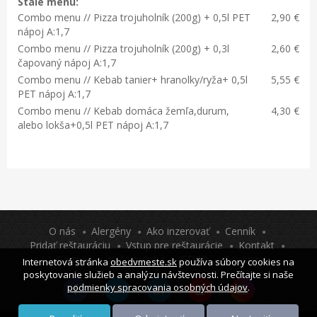
Stále menu:
Combo menu // Pizza trojuholník (200g) + 0,5l PET
2,90 €
nápoj A:1,7
Combo menu // Pizza trojuholník (200g) + 0,3l
2,60 €
čapovaný nápoj A:1,7
Combo menu // Kebab tanier+ hranolky/ryža+ 0,5l
5,55 €
PET nápoj A:1,7
Combo menu // Kebab domáca žemľa,durum,
4,30 €
alebo lokša+0,5l PET nápoj A:1,7
O nás
Alergény
Ako inzerovať
Cenník
Pridať reštauráciu
Vstup pre reštaurácie
Kontakt
Partneri
Vaša poloha
GDPR
Cookies
Internetová stránka
obedvmeste.sk
používa súbory cookies na
poskytovanie služieb a analýzu návštevnosti. Prečítajte si naše
podmienky spracovania osobných údajov
.