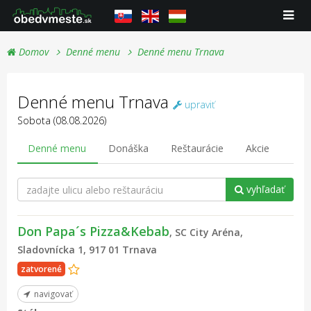
Domov
Denné menu
Denné menu Trnava
Denné menu Trnava
upraviť
Sobota (08.08.2026)
Denné menu
Donáška
Reštaurácie
Akcie
vyhľadať
Don Papa´s Pizza&Kebab
, SC City Aréna,
Sladovnícka 1, 917 01 Trnava
zatvorené
navigovať